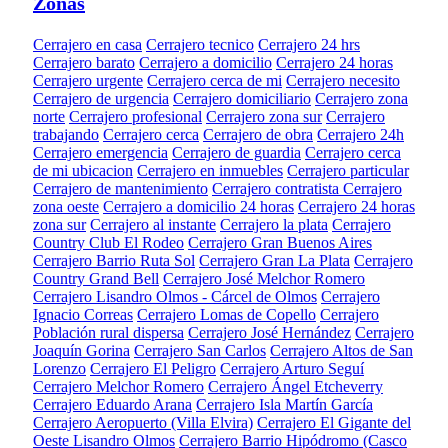
Zonas
Cerrajero en casa
Cerrajero tecnico
Cerrajero 24 hrs
Cerrajero barato
Cerrajero a domicilio
Cerrajero 24 horas
Cerrajero urgente
Cerrajero cerca de mi
Cerrajero necesito
Cerrajero de urgencia
Cerrajero domiciliario
Cerrajero zona
norte
Cerrajero profesional
Cerrajero zona sur
Cerrajero
trabajando
Cerrajero cerca
Cerrajero de obra
Cerrajero 24h
Cerrajero emergencia
Cerrajero de guardia
Cerrajero cerca
de mi ubicacion
Cerrajero en inmuebles
Cerrajero particular
Cerrajero de mantenimiento
Cerrajero contratista
Cerrajero
zona oeste
Cerrajero a domicilio 24 horas
Cerrajero 24 horas
zona sur
Cerrajero al instante
Cerrajero la plata
Cerrajero
Country Club El Rodeo
Cerrajero Gran Buenos Aires
Cerrajero Barrio Ruta Sol
Cerrajero Gran La Plata
Cerrajero
Country Grand Bell
Cerrajero José Melchor Romero
Cerrajero Lisandro Olmos - Cárcel de Olmos
Cerrajero
Ignacio Correas
Cerrajero Lomas de Copello
Cerrajero
Población rural dispersa
Cerrajero José Hernández
Cerrajero
Joaquín Gorina
Cerrajero San Carlos
Cerrajero Altos de San
Lorenzo
Cerrajero El Peligro
Cerrajero Arturo Seguí
Cerrajero Melchor Romero
Cerrajero Ángel Etcheverry
Cerrajero Eduardo Arana
Cerrajero Isla Martín García
Cerrajero Aeropuerto (Villa Elvira)
Cerrajero El Gigante del
Oeste Lisandro Olmos
Cerrajero Barrio Hipódromo (Casco