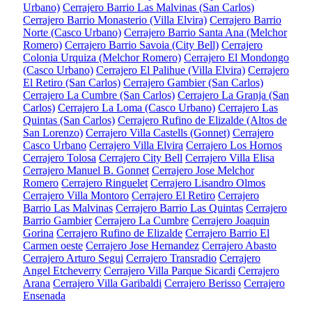
Urbano)
Cerrajero Barrio Las Malvinas (San Carlos)
Cerrajero Barrio Monasterio (Villa Elvira)
Cerrajero Barrio
Norte (Casco Urbano)
Cerrajero Barrio Santa Ana (Melchor
Romero)
Cerrajero Barrio Savoia (City Bell)
Cerrajero
Colonia Urquiza (Melchor Romero)
Cerrajero El Mondongo
(Casco Urbano)
Cerrajero El Palihue (Villa Elvira)
Cerrajero
El Retiro (San Carlos)
Cerrajero Gambier (San Carlos)
Cerrajero La Cumbre (San Carlos)
Cerrajero La Granja (San
Carlos)
Cerrajero La Loma (Casco Urbano)
Cerrajero Las
Quintas (San Carlos)
Cerrajero Rufino de Elizalde (Altos de
San Lorenzo)
Cerrajero Villa Castells (Gonnet)
Cerrajero
Casco Urbano
Cerrajero Villa Elvira
Cerrajero Los Hornos
Cerrajero Tolosa
Cerrajero City Bell
Cerrajero Villa Elisa
Cerrajero Manuel B. Gonnet
Cerrajero Jose Melchor
Romero
Cerrajero Ringuelet
Cerrajero Lisandro Olmos
Cerrajero Villa Montoro
Cerrajero El Retiro
Cerrajero
Barrio Las Malvinas
Cerrajero Barrio Las Quintas
Cerrajero
Barrio Gambier
Cerrajero La Cumbre
Cerrajero Joaquin
Gorina
Cerrajero Rufino de Elizalde
Cerrajero Barrio El
Carmen oeste
Cerrajero Jose Hernandez
Cerrajero Abasto
Cerrajero Arturo Segui
Cerrajero Transradio
Cerrajero
Angel Etcheverry
Cerrajero Villa Parque Sicardi
Cerrajero
Arana
Cerrajero Villa Garibaldi
Cerrajero Berisso
Cerrajero
Ensenada