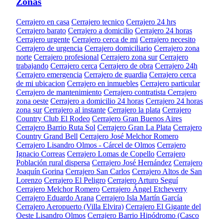
Zonas
Cerrajero en casa
Cerrajero tecnico
Cerrajero 24 hrs
Cerrajero barato
Cerrajero a domicilio
Cerrajero 24 horas
Cerrajero urgente
Cerrajero cerca de mi
Cerrajero necesito
Cerrajero de urgencia
Cerrajero domiciliario
Cerrajero zona
norte
Cerrajero profesional
Cerrajero zona sur
Cerrajero
trabajando
Cerrajero cerca
Cerrajero de obra
Cerrajero 24h
Cerrajero emergencia
Cerrajero de guardia
Cerrajero cerca
de mi ubicacion
Cerrajero en inmuebles
Cerrajero particular
Cerrajero de mantenimiento
Cerrajero contratista
Cerrajero
zona oeste
Cerrajero a domicilio 24 horas
Cerrajero 24 horas
zona sur
Cerrajero al instante
Cerrajero la plata
Cerrajero
Country Club El Rodeo
Cerrajero Gran Buenos Aires
Cerrajero Barrio Ruta Sol
Cerrajero Gran La Plata
Cerrajero
Country Grand Bell
Cerrajero José Melchor Romero
Cerrajero Lisandro Olmos - Cárcel de Olmos
Cerrajero
Ignacio Correas
Cerrajero Lomas de Copello
Cerrajero
Población rural dispersa
Cerrajero José Hernández
Cerrajero
Joaquín Gorina
Cerrajero San Carlos
Cerrajero Altos de San
Lorenzo
Cerrajero El Peligro
Cerrajero Arturo Seguí
Cerrajero Melchor Romero
Cerrajero Ángel Etcheverry
Cerrajero Eduardo Arana
Cerrajero Isla Martín García
Cerrajero Aeropuerto (Villa Elvira)
Cerrajero El Gigante del
Oeste Lisandro Olmos
Cerrajero Barrio Hipódromo (Casco