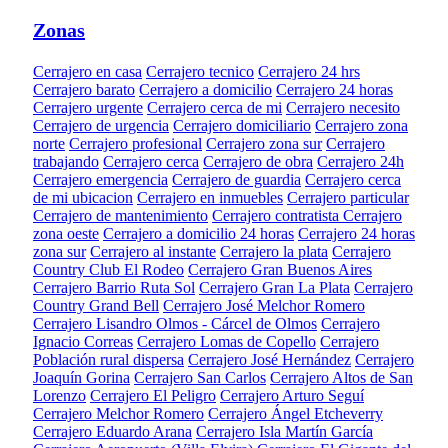
Zonas
Cerrajero en casa
Cerrajero tecnico
Cerrajero 24 hrs
Cerrajero barato
Cerrajero a domicilio
Cerrajero 24 horas
Cerrajero urgente
Cerrajero cerca de mi
Cerrajero necesito
Cerrajero de urgencia
Cerrajero domiciliario
Cerrajero zona
norte
Cerrajero profesional
Cerrajero zona sur
Cerrajero
trabajando
Cerrajero cerca
Cerrajero de obra
Cerrajero 24h
Cerrajero emergencia
Cerrajero de guardia
Cerrajero cerca
de mi ubicacion
Cerrajero en inmuebles
Cerrajero particular
Cerrajero de mantenimiento
Cerrajero contratista
Cerrajero
zona oeste
Cerrajero a domicilio 24 horas
Cerrajero 24 horas
zona sur
Cerrajero al instante
Cerrajero la plata
Cerrajero
Country Club El Rodeo
Cerrajero Gran Buenos Aires
Cerrajero Barrio Ruta Sol
Cerrajero Gran La Plata
Cerrajero
Country Grand Bell
Cerrajero José Melchor Romero
Cerrajero Lisandro Olmos - Cárcel de Olmos
Cerrajero
Ignacio Correas
Cerrajero Lomas de Copello
Cerrajero
Población rural dispersa
Cerrajero José Hernández
Cerrajero
Joaquín Gorina
Cerrajero San Carlos
Cerrajero Altos de San
Lorenzo
Cerrajero El Peligro
Cerrajero Arturo Seguí
Cerrajero Melchor Romero
Cerrajero Ángel Etcheverry
Cerrajero Eduardo Arana
Cerrajero Isla Martín García