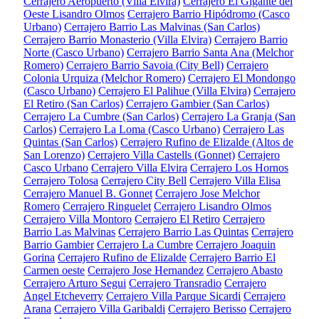
Cerrajero Aeropuerto (Villa Elvira)
Cerrajero El Gigante del
Oeste Lisandro Olmos
Cerrajero Barrio Hipódromo (Casco
Urbano)
Cerrajero Barrio Las Malvinas (San Carlos)
Cerrajero Barrio Monasterio (Villa Elvira)
Cerrajero Barrio
Norte (Casco Urbano)
Cerrajero Barrio Santa Ana (Melchor
Romero)
Cerrajero Barrio Savoia (City Bell)
Cerrajero
Colonia Urquiza (Melchor Romero)
Cerrajero El Mondongo
(Casco Urbano)
Cerrajero El Palihue (Villa Elvira)
Cerrajero
El Retiro (San Carlos)
Cerrajero Gambier (San Carlos)
Cerrajero La Cumbre (San Carlos)
Cerrajero La Granja (San
Carlos)
Cerrajero La Loma (Casco Urbano)
Cerrajero Las
Quintas (San Carlos)
Cerrajero Rufino de Elizalde (Altos de
San Lorenzo)
Cerrajero Villa Castells (Gonnet)
Cerrajero
Casco Urbano
Cerrajero Villa Elvira
Cerrajero Los Hornos
Cerrajero Tolosa
Cerrajero City Bell
Cerrajero Villa Elisa
Cerrajero Manuel B. Gonnet
Cerrajero Jose Melchor
Romero
Cerrajero Ringuelet
Cerrajero Lisandro Olmos
Cerrajero Villa Montoro
Cerrajero El Retiro
Cerrajero
Barrio Las Malvinas
Cerrajero Barrio Las Quintas
Cerrajero
Barrio Gambier
Cerrajero La Cumbre
Cerrajero Joaquin
Gorina
Cerrajero Rufino de Elizalde
Cerrajero Barrio El
Carmen oeste
Cerrajero Jose Hernandez
Cerrajero Abasto
Cerrajero Arturo Segui
Cerrajero Transradio
Cerrajero
Angel Etcheverry
Cerrajero Villa Parque Sicardi
Cerrajero
Arana
Cerrajero Villa Garibaldi
Cerrajero Berisso
Cerrajero