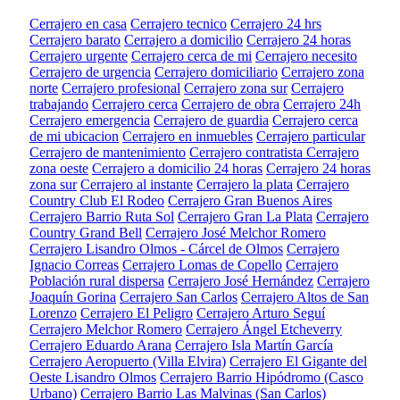
Cerrajero en casa
Cerrajero tecnico
Cerrajero 24 hrs
Cerrajero barato
Cerrajero a domicilio
Cerrajero 24 horas
Cerrajero urgente
Cerrajero cerca de mi
Cerrajero necesito
Cerrajero de urgencia
Cerrajero domiciliario
Cerrajero zona
norte
Cerrajero profesional
Cerrajero zona sur
Cerrajero
trabajando
Cerrajero cerca
Cerrajero de obra
Cerrajero 24h
Cerrajero emergencia
Cerrajero de guardia
Cerrajero cerca
de mi ubicacion
Cerrajero en inmuebles
Cerrajero particular
Cerrajero de mantenimiento
Cerrajero contratista
Cerrajero
zona oeste
Cerrajero a domicilio 24 horas
Cerrajero 24 horas
zona sur
Cerrajero al instante
Cerrajero la plata
Cerrajero
Country Club El Rodeo
Cerrajero Gran Buenos Aires
Cerrajero Barrio Ruta Sol
Cerrajero Gran La Plata
Cerrajero
Country Grand Bell
Cerrajero José Melchor Romero
Cerrajero Lisandro Olmos - Cárcel de Olmos
Cerrajero
Ignacio Correas
Cerrajero Lomas de Copello
Cerrajero
Población rural dispersa
Cerrajero José Hernández
Cerrajero
Joaquín Gorina
Cerrajero San Carlos
Cerrajero Altos de San
Lorenzo
Cerrajero El Peligro
Cerrajero Arturo Seguí
Cerrajero Melchor Romero
Cerrajero Ángel Etcheverry
Cerrajero Eduardo Arana
Cerrajero Isla Martín García
Cerrajero Aeropuerto (Villa Elvira)
Cerrajero El Gigante del
Oeste Lisandro Olmos
Cerrajero Barrio Hipódromo (Casco
Urbano)
Cerrajero Barrio Las Malvinas (San Carlos)