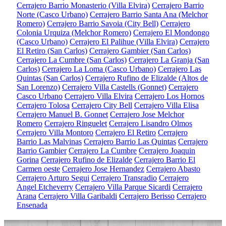
Cerrajero Barrio Monasterio (Villa Elvira)
Cerrajero Barrio
Norte (Casco Urbano)
Cerrajero Barrio Santa Ana (Melchor
Romero)
Cerrajero Barrio Savoia (City Bell)
Cerrajero
Colonia Urquiza (Melchor Romero)
Cerrajero El Mondongo
(Casco Urbano)
Cerrajero El Palihue (Villa Elvira)
Cerrajero
El Retiro (San Carlos)
Cerrajero Gambier (San Carlos)
Cerrajero La Cumbre (San Carlos)
Cerrajero La Granja (San
Carlos)
Cerrajero La Loma (Casco Urbano)
Cerrajero Las
Quintas (San Carlos)
Cerrajero Rufino de Elizalde (Altos de
San Lorenzo)
Cerrajero Villa Castells (Gonnet)
Cerrajero
Casco Urbano
Cerrajero Villa Elvira
Cerrajero Los Hornos
Cerrajero Tolosa
Cerrajero City Bell
Cerrajero Villa Elisa
Cerrajero Manuel B. Gonnet
Cerrajero Jose Melchor
Romero
Cerrajero Ringuelet
Cerrajero Lisandro Olmos
Cerrajero Villa Montoro
Cerrajero El Retiro
Cerrajero
Barrio Las Malvinas
Cerrajero Barrio Las Quintas
Cerrajero
Barrio Gambier
Cerrajero La Cumbre
Cerrajero Joaquin
Gorina
Cerrajero Rufino de Elizalde
Cerrajero Barrio El
Carmen oeste
Cerrajero Jose Hernandez
Cerrajero Abasto
Cerrajero Arturo Segui
Cerrajero Transradio
Cerrajero
Angel Etcheverry
Cerrajero Villa Parque Sicardi
Cerrajero
Arana
Cerrajero Villa Garibaldi
Cerrajero Berisso
Cerrajero
Ensenada